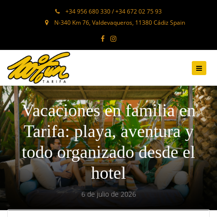
+34 956 680 330 / +34 672 02 75 93
N-340 Km 76, Valdevaqueros, 11380 Cádiz Spain
Vacaciones en familia en
Tarifa: playa, aventura y
todo organizado desde el
hotel
6 de julio de 2026