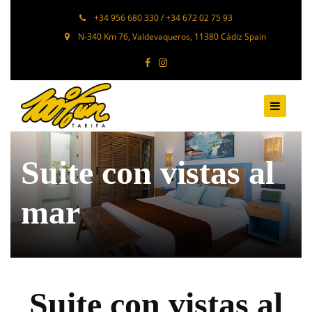
+34 956 680 330 / +34 672 02 75 93
N-340 Km 76, Valdevaqueros, 11380 Cádiz Spain
Suite con vistas al
mar
Suite con vistas al