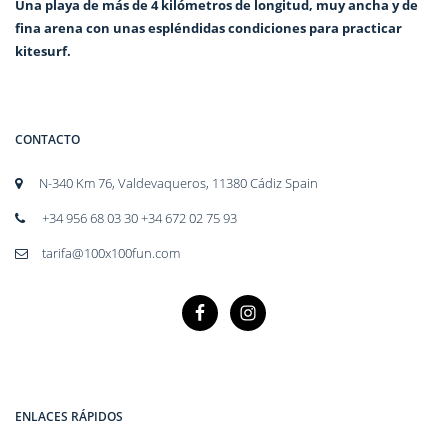
Una playa de más de 4 kilómetros de longitud, muy ancha y de
fina arena con unas espléndidas condiciones para practicar
kitesurf.
CONTACTO
N-340 Km 76, Valdevaqueros, 11380 Cádiz Spain
+34 956 68 03 30 +34 672 02 75 93
tarifa@100x100fun.com
ENLACES RÁPIDOS