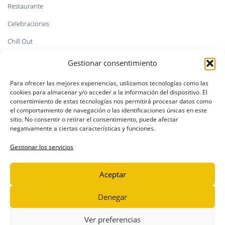
Restaurante
Celebraciones
Chill Out
Kitesurf
Gestionar consentimiento
Tienda
Para ofrecer las mejores experiencias, utilizamos tecnologías como las
cookies para almacenar y/o acceder a la información del dispositivo. El
Faq`s
consentimiento de estas tecnologías nos permitirá procesar datos como
el comportamiento de navegación o las identificaciones únicas en este
sitio. No consentir o retirar el consentimiento, puede afectar
negativamente a ciertas características y funciones.
INFORMACIÓN LEGAL
Gestionar los servicios
Política de privacidad
Aviso Legal
Aceptar
Política de cookies
Denegar
Ver preferencias