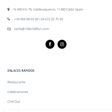
N-340 Km 76, Valdevaqueros, 11380 Cádiz Spain
+34 956 68 03 30 +34 672 02 75 93
tarifa@100x100fun.com
ENLACES RÁPIDOS
Restaurante
Celebraciones
Chill Out
Kitesurf