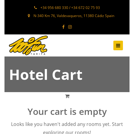
+34 956 680 330 / +34 672 02 75 93
N-340 Km 76, Valdevaqueros, 11380 Cádiz Spain
Hotel Cart
Your cart is empty
Looks like you haven't added any rooms yet. Start
exploring our rooms!